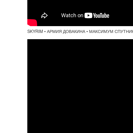
SKYRIM • АРМИЯ ДОВАКИНА • МАКСИМУМ СПУТН