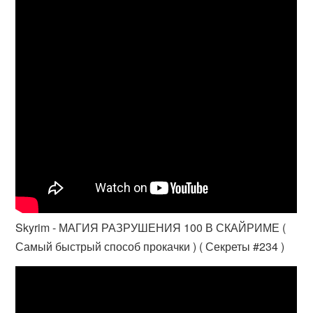
Skyrim - МАГИЯ РАЗРУШЕНИЯ 100 В СКАЙРИМЕ (
Самый быстрый способ прокачки ) ( Секреты #234 )