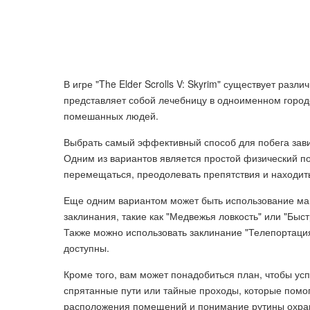
В игре "The Elder Scrolls V: Skyrim" существует раз
представляет собой лечебницу в одноименном городе
помешанных людей.
Выбрать самый эффективный способ для побега завис
Одним из вариантов является простой физический по
перемещаться, преодолевать препятствия и находит
Еще одним вариантом может быть использование маг
заклинания, такие как "Медвежья ловкость" или "Быст
Также можно использовать заклинание "Телепортаци
доступны.
Кроме того, вам может понадобиться план, чтобы у
спрятанные пути или тайные проходы, которые помог
расположения помещений и понимание рутины охран