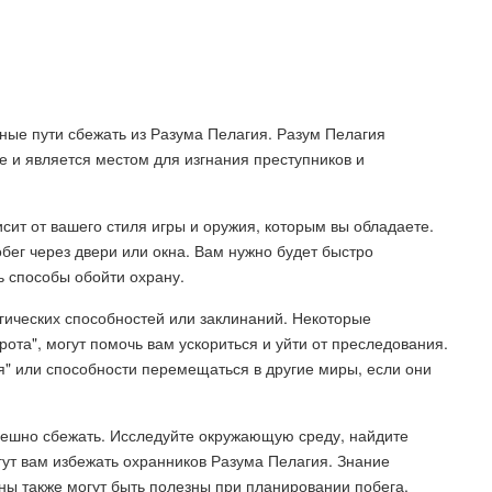
личные пути сбежать из Разума Пелагия. Разум Пелагия
 и является местом для изгнания преступников и
ит от вашего стиля игры и оружия, которым вы обладаете.
бег через двери или окна. Вам нужно будет быстро
ь способы обойти охрану.
ических способностей или заклинаний. Некоторые
рота", могут помочь вам ускориться и уйти от преследования.
я" или способности перемещаться в другие миры, если они
спешно сбежать. Исследуйте окружающую среду, найдите
ут вам избежать охранников Разума Пелагия. Знание
ы также могут быть полезны при планировании побега.