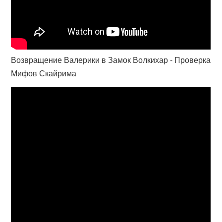
Возвращение Валерики в Замок Волкихар - Проверка
Мифов Скайрима