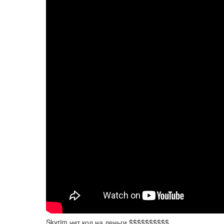
Skyrim чит код на деньги $$$$$$$$$$