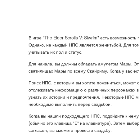
В игре "The Elder Scrolls V: Skyrim" есть возможно
Однако, не каждый НПС является женитьбой. Для то
учитывать их пол и статус.
Для начала, вы должны обладать амулетом Мары. Эт
святилищах Мары по всему Скайриму. Когда у вас ест
Поиск НПС, с которым вы хотите пожениться, может 
отслеживать информацию о различных персонажах в г
узнать их истории и предпочтения. Некоторые НПС м
необходимо выполнить перед свадьбой.
Когда вы нашли подходящего НПС, подойдите к нему
(обычно это клавиша "Е" на клавиатуре). Затем выб
согласен, вы сможете провести свадьбу.