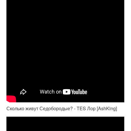
Сколько живут Седобородые? - TES Лор [AshKing]