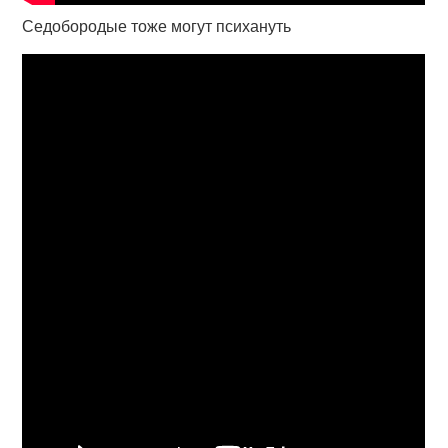
Седобородые тоже могут психануть