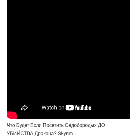
Что Будет Если Посетить Седобородых ДО
УБИЙСТВА Дракона? Skyrim