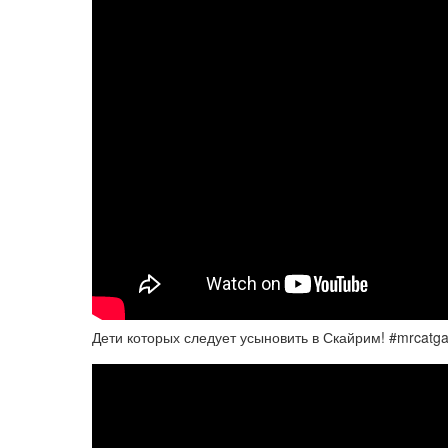
Дети которых следует усыновить в Скайрим! #mrcatgam