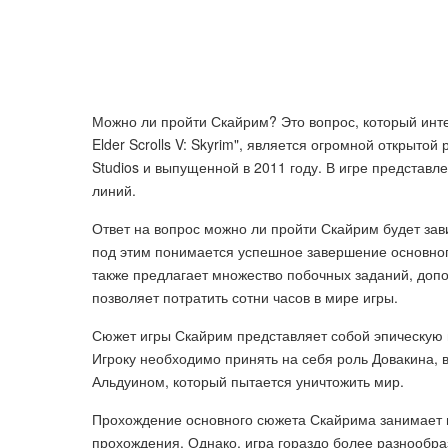
Можно ли пройти Скайрим? Это вопрос, который инте
Elder Scrolls V: Skyrim", является огромной открыт
Studios и выпущенной в 2011 году. В игре представ
линий.
Ответ на вопрос можно ли пройти Скайрим будет зави
под этим понимается успешное завершение основного
также предлагает множество побочных заданий, допо
позволяет потратить сотни часов в мире игры.
Сюжет игры Скайрим представляет собой эпическую 
Игроку необходимо принять на себя роль Довакина, в
Альдуином, который пытается уничтожить мир.
Прохождение основного сюжета Скайрима занимает пр
прохождения. Однако, игра гораздо более разнообра