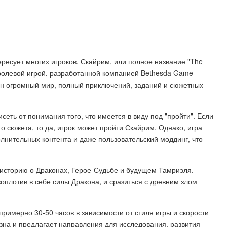
ресует многих игроков. Скайрим, или полное название "The
ой ролевой игрой, разработанной компанией Bethesda Game
лен огромный мир, полный приключений, заданий и сюжетных
сеть от понимания того, что имеется в виду под "пройти". Если
 сюжета, то да, игрок может пройти Скайрим. Однако, игра
лнительных контента и даже пользовательский моддинг, что
историю о Драконах, Герое-Судьбе и будущем Тамриэля.
оплотив в себе силы Дракона, и сразиться с древним злом
имерно 30-50 часов в зависимости от стиля игры и скорости
зна и предлагает направления для исследования, развития