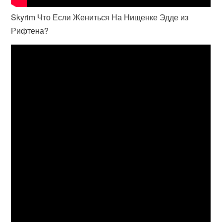
Skyrim Что Если Жениться На Нищенке Эдде из
Рифтена?