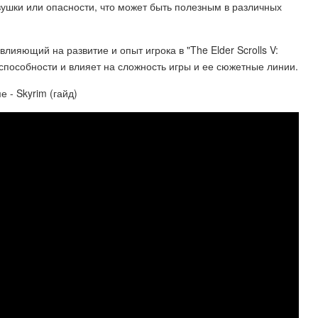
ушки или опасности, что может быть полезным в различных
лияющий на развитие и опыт игрока в "The Elder Scrolls V:
способности и влияет на сложность игры и ее сюжетные линии.
 - Skyrim (гайд)