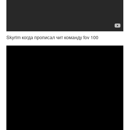
Skyrim когда прописал чит команду fov 100