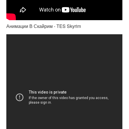
Анимации В Скайрим - TES Skyrim