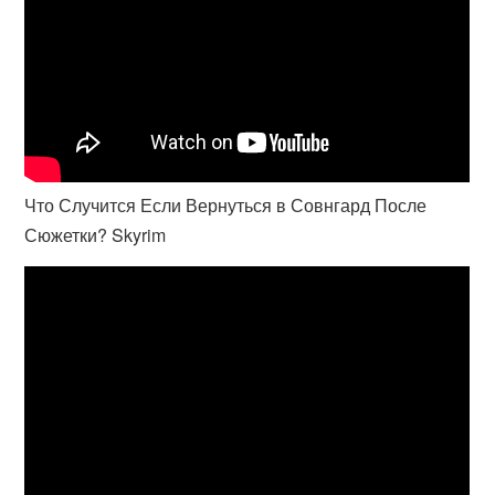
Что Случится Если Вернуться в Совнгард После
Сюжетки? Skyrim