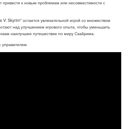
т привести к новым проблемам или несовместимости с
ls V: Skyrim" остается увлекательной игрой со множеством
ботают над улучшением игрового опыта, чтобы уменьшить
рокам наилучшее путешествие по миру Скайрима.
 с управителем