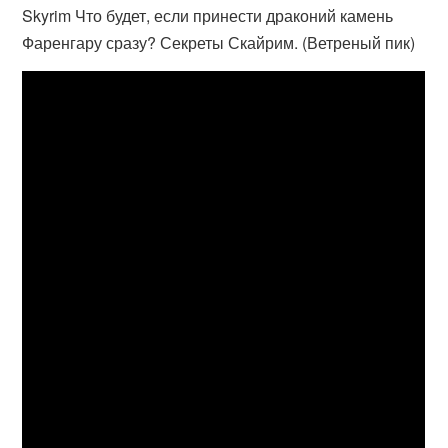
Skyrim Что будет, если принести драконий камень
Фаренгару сразу? Секреты Скайрим. (Ветреный пик)