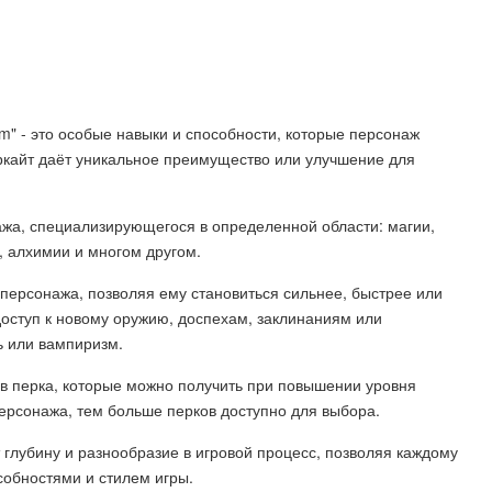
yrim" - это особые навыки и способности, которые персонаж
еркайт даёт уникальное преимущество или улучшение для
ажа, специализирующегося в определенной области: магии,
, алхимии и многом другом.
персонажа, позволяя ему становиться сильнее, быстрее или
доступ к новому оружию, доспехам, заклинаниям или
ь или вампиризм.
ов перка, которые можно получить при повышении уровня
ерсонажа, тем больше перков доступно для выбора.
ет глубину и разнообразие в игровой процесс, позволяя каждому
собностями и стилем игры.