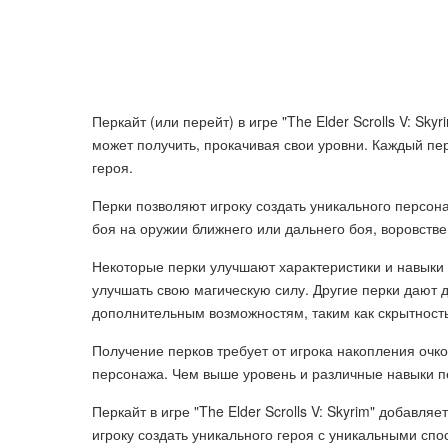
Перкайт (или перейт) в игре "The Elder Scrolls V: Sk
может получить, прокачивая свои уровни. Каждый п
героя.
Перки позволяют игроку создать уникального персон
боя на оружии ближнего или дальнего боя, воровстве
Некоторые перки улучшают характеристики и навыки 
улучшать свою магическую силу. Другие перки дают 
дополнительным возможностям, таким как скрытност
Получение перков требует от игрока накопления очк
персонажа. Чем выше уровень и различные навыки п
Перкайт в игре "The Elder Scrolls V: Skyrim" добавля
игроку создать уникального героя с уникальными спо