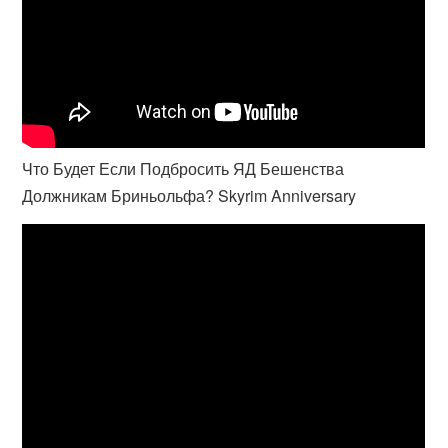
Что Будет Если Подбросить ЯД Бешенства
Должникам Бриньольфа? Skyrim Anniversary