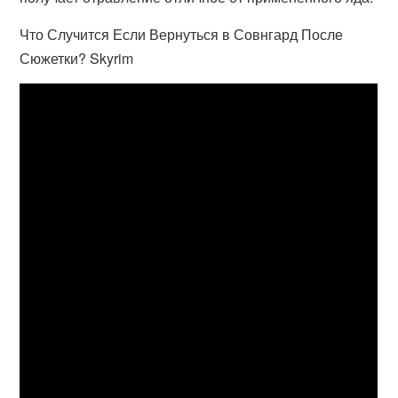
Что Случится Если Вернуться в Совнгард После
Сюжетки? Skyrim