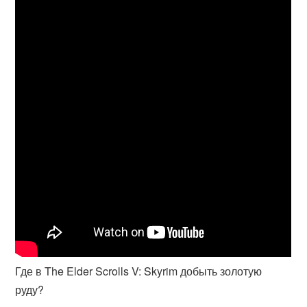
Где в The Elder Scrolls V: Skyrim добыть золотую
руду?