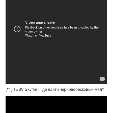
[#1] TESV Skyrim - Где найти черновересковый мёд?