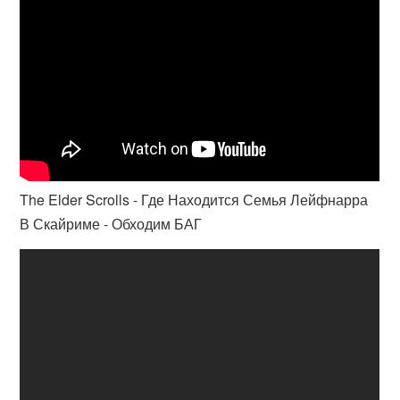
The Elder Scrolls - Где Находится Семья Лейфнарра
В Скайриме - Обходим БАГ