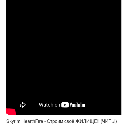
Skyrim HearthFire - Строим своё ЖИЛИЩЕ!!!(ЧИТЫ)