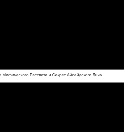
 Мифического Рассвета и Секрет Айлейдского Лича