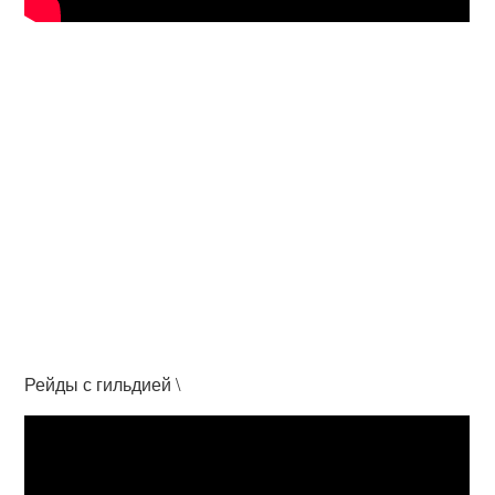
Рейды с гильдией \