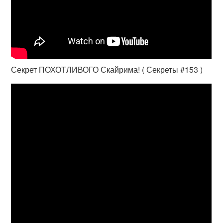
Секрет ПОХОТЛИВОГО Скайрима! ( Секреты #153 )