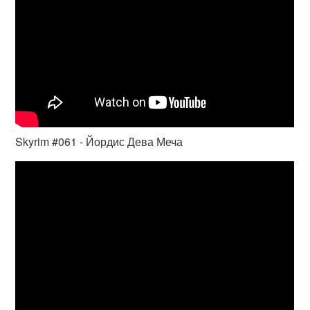
Skyrim #061 - Йордис Дева Меча