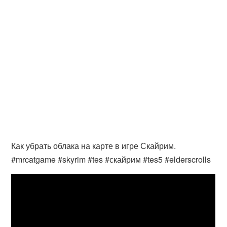
Как убрать облака на карте в игре Скайрим.
#mrcatgame #skyrim #tes #скайрим #tes5 #elderscrolls