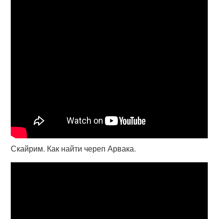
Скайрим. Как найти череп Арвака.