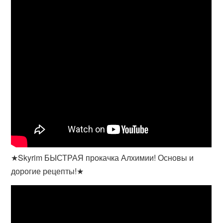
★Skyrim БЫСТРАЯ прокачка Алхимии! Основы и
дорогие рецепты!★