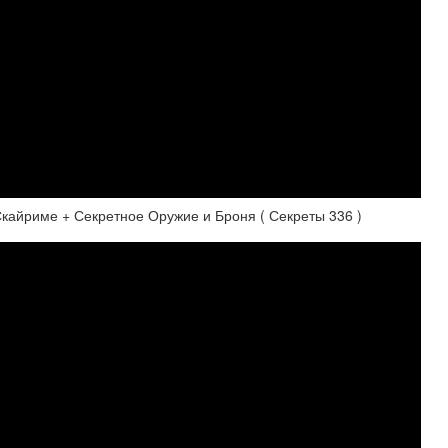
йриме + Секретное Оружие и Броня ( Секреты 336 )