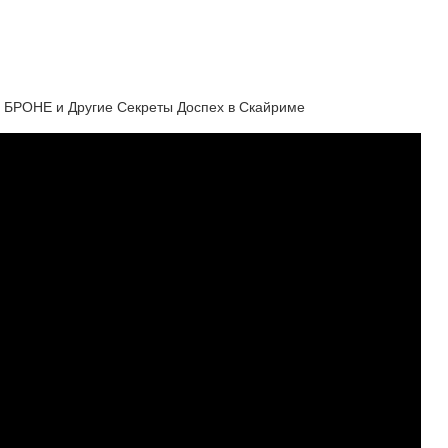
РОНЕ и Другие Секреты Доспех в Скайриме