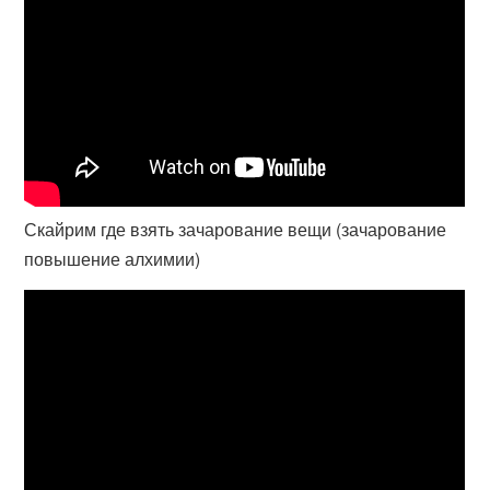
Скайрим где взять зачарование вещи (зачарование
повышение алхимии)