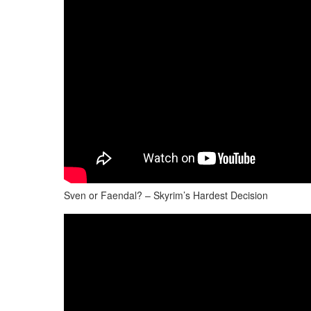
Sven or Faendal? – Skyrim’s Hardest Decision