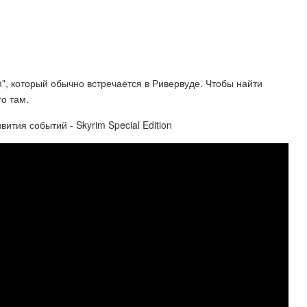
rim", который обычно встречается в Ривервуде. Чтобы найти
го там.
ития событий - Skyrim Special Edition