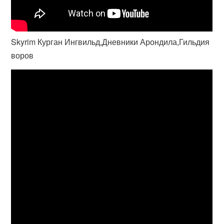
Skyrim Курган Ингвильд,Дневники Арондила,Гильдия
воров