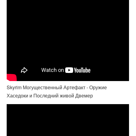
Skyrim Могущественный Артефакт - Оружие
Хаседоки и Последний живой Двемер