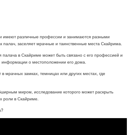
ители имеют различные профессии и занимаются разными
к палач, заселяет мрачные и таинственные места Скайрима.
палача в Скайриме может быть связано с его профессией и
ой информации о местоположении его дома.
 в мрачных замках, темницах или других местах, где
м обширным миром, исследование которого может раскрыть
х роли в Скайриме.
А?