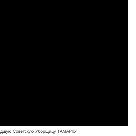
едшую Советскую Уборщицу ТАМАРКУ