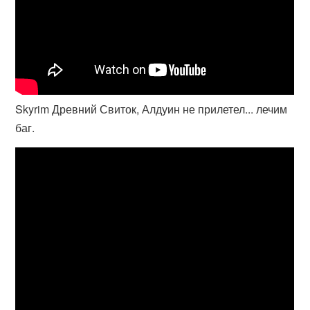
Skyrim Древний Свиток, Алдуин не прилетел... лечим
баг.