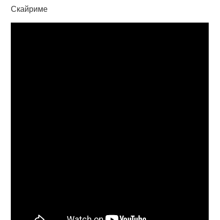
Скайриме