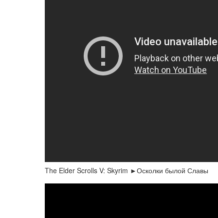
The Elder Scrolls V: Skyrim ►Осколки былой Славы