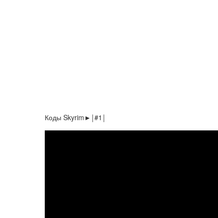
Коды Skyrim►￨#1￨