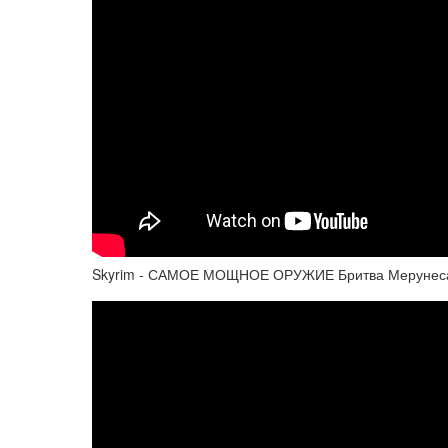
Skyrim - САМОЕ МОЩНОЕ ОРУЖИЕ Бритва Мерунеса 