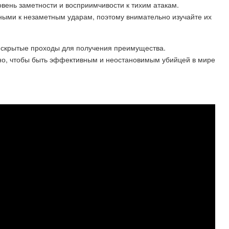
овень заметности и восприимчивости к тихим атакам.
ными к незаметным ударам, поэтому внимательно изучайте их
 скрытые проходы для получения преимущества.
но, чтобы быть эффективным и неостановимым убийцей в мире