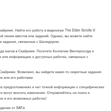
йриме. Найти его работу в видеоигре The Elder Scrolls V:
ной линии квестов или заданий. Однако, вы можете найти
ли задания, связанные с Шалидором.
рода магов в Скайриме. Посетите Коллегию Винтерхолда и
ия или информацию о доступных работах, связанных с
Скайриме. Возможно, вы найдете какие-то секретные задания
ом или его работами.
ы на предположениях и нет точной информации о специфических
и могут вносить изменения. Отправляйтесь на поиск и
е и его возможных работах!
ождение от SAFa