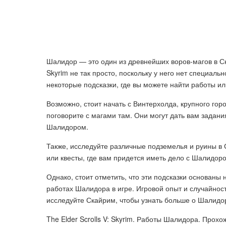
Шалидор — это один из древнейших воров-магов в Ска
Skyrim не так просто, поскольку у него нет специаль
некоторые подсказки, где вы можете найти работы и
Возможно, стоит начать с Винтерхолда, крупного го
поговорите с магами там. Они могут дать вам задан
Шалидором.
Также, исследуйте различные подземелья и руины в 
или квесты, где вам придется иметь дело с Шалидор
Однако, стоит отметить, что эти подсказки основан
работах Шалидора в игре. Игровой опыт и случайност
исследуйте Скайрим, чтобы узнать больше о Шалидор
The Elder Scrolls V: Skyrim. Работы Шалидора. Прох