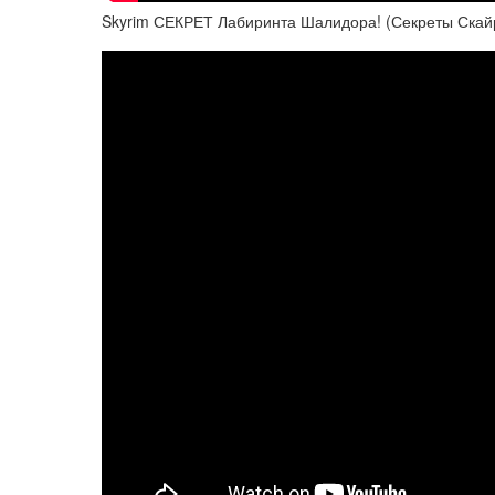
Skyrim СЕКРЕТ Лабиринта Шалидора! (Секреты Скай