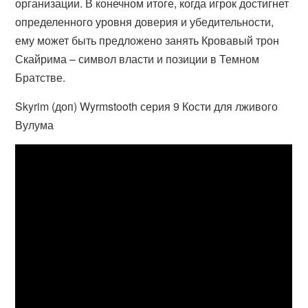
организации. В конечном итоге, когда игрок достигнет
определенного уровня доверия и убедительности,
ему может быть предложено занять Кровавый трон
Скайрима – символ власти и позиции в Темном
Братстве.
Skyrim (доп) Wyrmstooth серия 9 Кости для лживого
Вулума