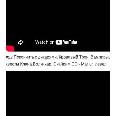
#22 Покончить с дикарями, Кровавый Трон. Вампиры,
квесты Клана Волкихар. Скайрим СЭ - Маг 81 левел