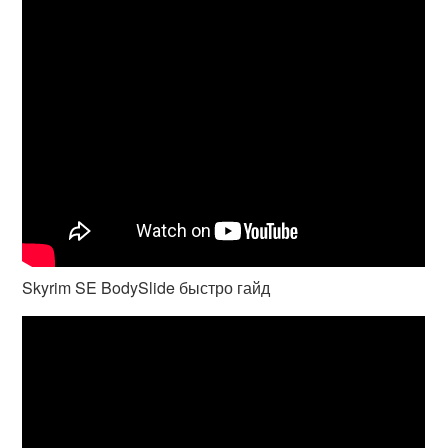
Skyrim SE BodySlide быстро гайд