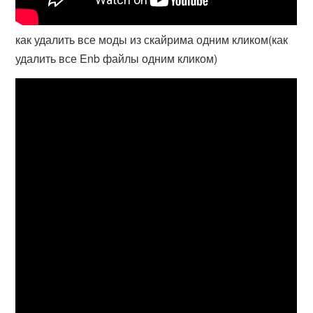
как удалить все моды из скайрима одним кликом(как
удалить все Enb файлы одним кликом)