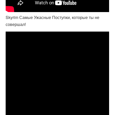
Skyrim Самые Ужасные Поступки, которые ты не
совершал!