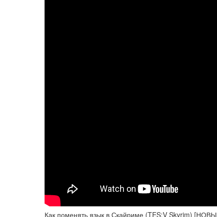
Как поменять язык в Скайриме (TES:V Skyrim) [НОВ