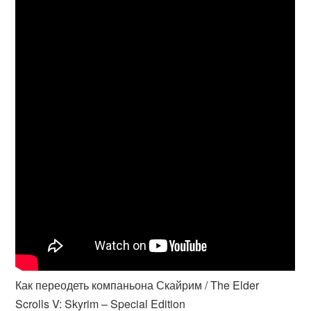
Как переодеть компаньона Скайрим / The Elder
Scrolls V: Skyrim – Special Edition