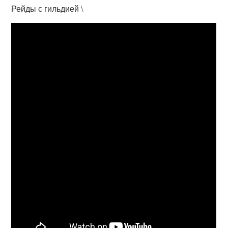
Рейды с гильдией \