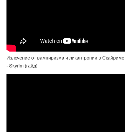
Излечение от вампиризма и ликантропии в Скайриме
- Skyrim (гайд)