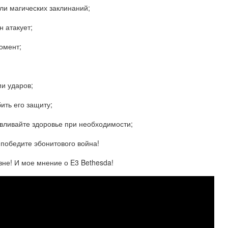
или магических заклинаний;
н атакует;
омент;
и ударов;
ить его защиту;
навливайте здоровье при необходимости;
 победите эбонитового война!
вне! И мое мнение о E3 Bethesda!