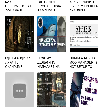
КАК
ГДЕ НАЙТИ
КАК УВЕЛИЧИТЬ
ПЕРЕИМЕНОВАТЬ
БРОНЮ ЛОРДА
ВЫСОТУ ПРЫЖКА
ЛОШАДЬ В
ВАМПИРА В
СКАЙРИМ
СКАЙРИМЕ
СКАЙРИМЕ
ГДЕ НАХОДИТСЯ
ПОЧЕМУ
ОШИБКА NEXUS
ЛУКАН В
ДЕЛЬФИНА
MOD MANAGER IS
СКАЙРИМЕ
НАПАДАЕТ НА
NOT SETUP TO
МЕНЯ СКАЙРИМ
WORK WITH
SKYRIM SPECIAL
EDITION