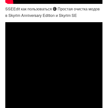
SSEEdit как пользоваться 🅒 Простая очистка модов
в Skyrim Anniversary Edition и Skyrim SE