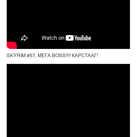
SKYRIM #57, МЕГА BOSS!!!! КАРСТААГ!