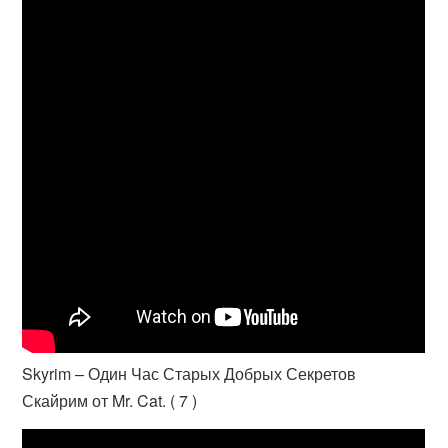
Skyrim – Один Час Старых Добрых Секретов
Скайрим от Mr. Cat. ( 7 )