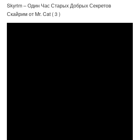
Skyrim – Один Час Старых Добрых Секретов
Скайрим от Mr. Cat ( 3 )