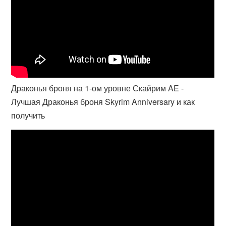
Драконья броня на 1-ом уровне Скайрим AE -
Лучшая Драконья броня Skyrim Anniversary и как
получить