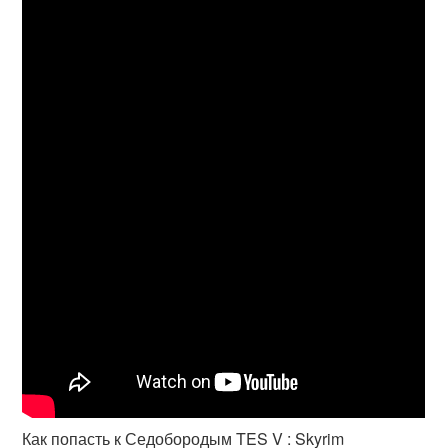
Как попасть к Седобородым TES V : Skyrim