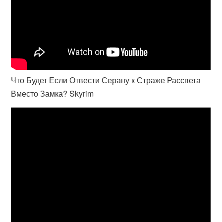
Что Будет Если Отвести Серану к Страже Рассвета
Вместо Замка? Skyrim