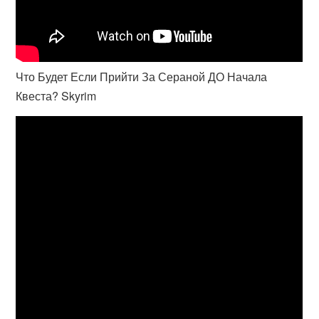
Что Будет Если Прийти За Сераной ДО Начала
Квеста? Skyrim