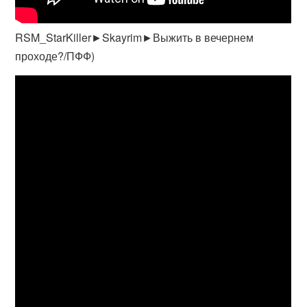
RSM_StarKiller►Skayrim►Выжить в вечернем
проходе?/ПФФ)